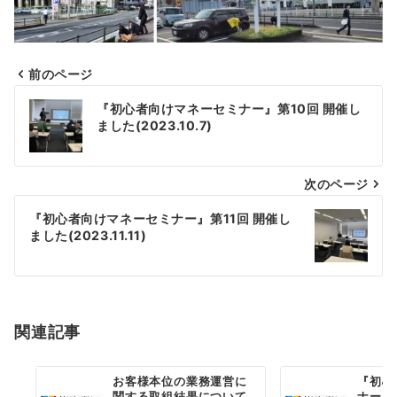
前のページ
投
『初心者向けマネーセミナー』第10回 開催し
稿
ました(2023.10.7)
ナ
次のページ
ビ
ゲ
『初心者向けマネーセミナー』第11回 開催し
ました(2023.11.11)
ー
シ
ョ
関連記事
ン
お客様本位の業務運営に
『初心
関する取組結果について
ナー』