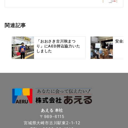
シ
ョ
関連記事
ン
「おおさき古川秋まつ
安全講話
り」にAED持込協力いた
しました
あえる 本社
〒989-6115
宮城県大崎市古川駅東2-1-12