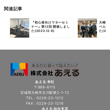
ョ
関連記事
ン
『初心者向けマネーセミ
大崎市
ナー』第12回 開催しまし
ベルマ
た(2023.12.9)
た(202
あえる 本社
〒989-6115
宮城県大崎市古川駅東2-1-12
TEL：0229-23-1212
FAX：0229-23-1216
あえる 仙台支店